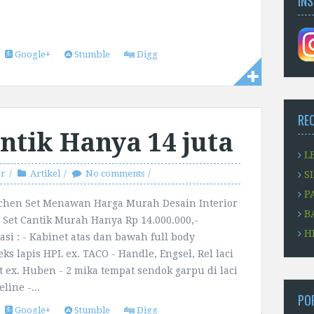
IN
Google+
Stumble
Digg
RE
ntik Hanya 14 juta
L
or
Artikel
No comments
S
P
tchen Set Menawan Harga Murah Desain Interior
B
 Set Cantik Murah Hanya Rp 14.000.000,-
H
kasi : - Kabinet atas dan bawah full body
eks lapis HPL ex. TACO - Handle, Engsel, Rel laci
t ex. Huben - 2 mika tempat sendok garpu di laci
line -...
PO
Google+
Stumble
Digg