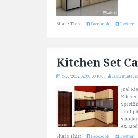
Share This:
Facebook
Twitter
Kitchen Set Ca
9/07/2012 02:06:00 PM
labirininteri
Jual Ki
Kitchen
Spesifi
multipl
standar
ex. Mode
Share This:
Facebook
Twitter