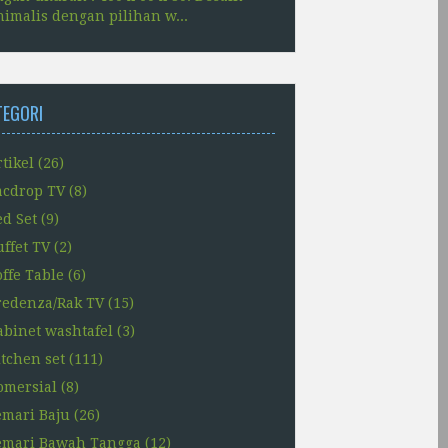
imalis dengan pilihan w...
TEGORI
tikel
(26)
acdrop TV
(8)
ed Set
(9)
uffet TV
(2)
offe Table
(6)
redenza/Rak TV
(15)
abinet washtafel
(3)
itchen set
(111)
omersial
(8)
emari Baju
(26)
emari Bawah Tangga
(12)