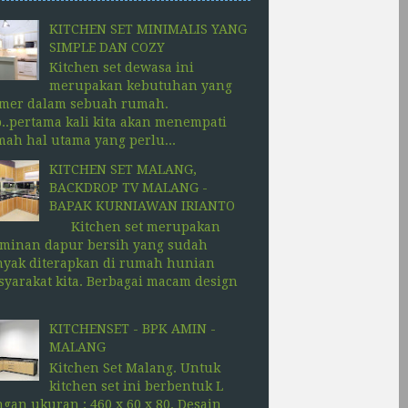
KITCHEN SET MINIMALIS YANG
SIMPLE DAN COZY
Kitchen set dewasa ini
merupakan kebutuhan yang
imer dalam sebuah rumah.
..pertama kali kita akan menempati
ah hal utama yang perlu...
KITCHEN SET MALANG,
BACKDROP TV MALANG -
BAPAK KURNIAWAN IRIANTO
Kitchen set merupakan
rminan dapur bersih yang sudah
nyak diterapkan di rumah hunian
yarakat kita. Berbagai macam design
KITCHENSET - BPK AMIN -
MALANG
Kitchen Set Malang. Untuk
kitchen set ini berbentuk L
gan ukuran : 460 x 60 x 80. Desain