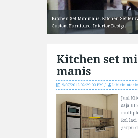
. Office Interior.
Kitchen Set Minimalis. Kitchen Set Murah
Custom Furniture. Interior Design
Kitchen set m
manis
9/07/2012 02:29:00 PM
labirininteri
Jual Ki
saja !!!
multipl
Rel lac
garpu di