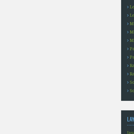
L
L
M
M
M
Pa
Pa
R
R
S
So
LA
Jas