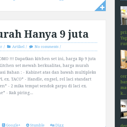
urah Hanya 9 juta
pr
Yap
rum
or
Artikel
No comments
MO !!! Dapatkan kitchen set ini, harga Rp 9 juta
! Kitchen set mewah berkualitas, harga murah
kasi Bahan : - Kabinet atas dan bawah multipleks
ce
L ex. TACO* - Handle, engsel, rel laci standart
ba
en* - 2 mika tempat sendok garpu di laci ex.
mas
e* - Rak piring...
k...
Google+
Stumble
Digg
den