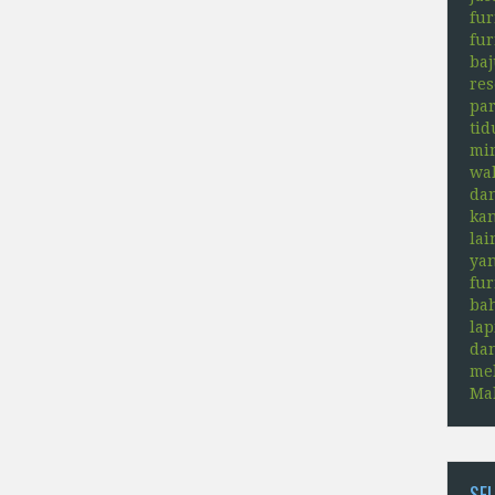
fur
fur
baj
res
par
tid
min
wal
dan
kan
lai
yan
fu
bah
lap
dan
mel
Ma
SE