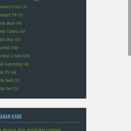
emari Cuci
(1)
emari TV
(3)
eja Rias
(4)
eja Tamu
(4)
ini Bar
(6)
rtisi
(14)
rtisi 2 Sisi
(20)
ak Gantung
(4)
ak TV
(4)
ofa Bed
(1)
fa Set
(5)
YANAN KAMI
a desain dan produksi custom