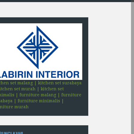
ITURE KANTOR
chen set malang | kitchen set surabaya
itchen set murah | kitchen set
imalis | furniture malang | furniture
abaya | furniture minimalis |
rniture murah
BUNGI KAMI