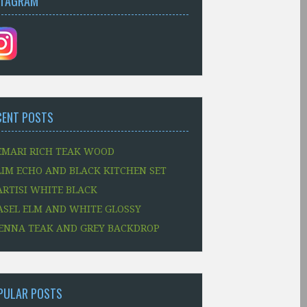
STAGRAM
CENT POSTS
EMARI RICH TEAK WOOD
LIM ECHO AND BLACK KITCHEN SET
ARTISI WHITE BLACK
ASEL ELM AND WHITE GLOSSY
ENNA TEAK AND GREY BACKDROP
PULAR POSTS