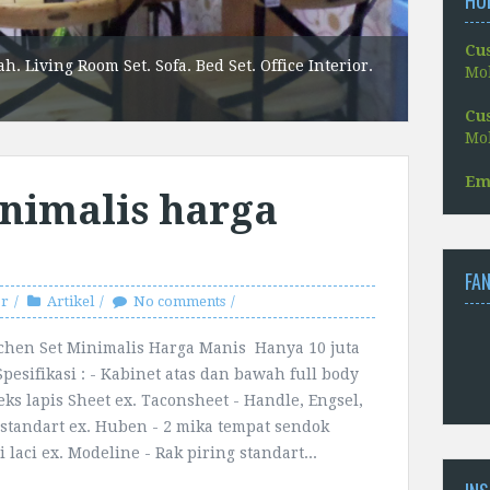
Cu
. Living Room Set. Sofa. Bed Set. Office Interior.
Kitchen 
Mob
Custom F
Cu
Mob
Em
inimalis harga
FA
or
Artikel
No comments
tchen Set Minimalis Harga Manis Hanya 10 juta
 Spesifikasi : - Kabinet atas dan bawah full body
eks lapis Sheet ex. Taconsheet - Handle, Engsel,
i standart ex. Huben - 2 mika tempat sendok
 laci ex. Modeline - Rak piring standart...