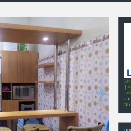
FURN
kit
| k
min
sur
Next
fu
HU