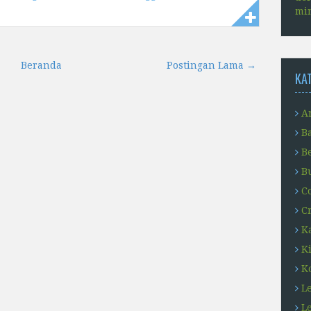
min
Beranda
Postingan Lama →
KA
Ar
B
B
B
C
C
K
K
K
L
L