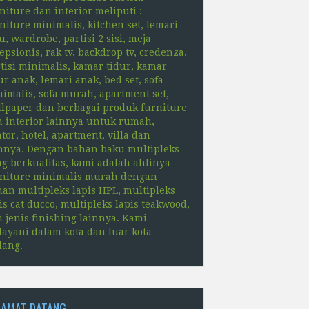
niture dan interior meliputi :
niture minimalis, kitchen set, lemari
u, wardrobe, partisi 2 sisi, meja
epsionis, rak tv, backdrop tv, credenza,
tisi minimalis, kamar tidur, kamar
ur anak, lemari anak, bed set, sofa
imalis, sofa murah, apartment set,
lpaper dan berbagai produk furniture
 interior lainnya untuk rumah,
tor, hotel, apartment, villa dan
nnya. Dengan bahan baku multipleks
g berkualitas, kami adalah ahlinya
rniture minimalis murah dengan
an multipleks lapis HPL, multipleks
is cat ducco, multipleks lapis teakwood,
 jenis finishing lainnya. Kami
ayani dalam kota dan luar kota
lang.
LAMAT DATANG