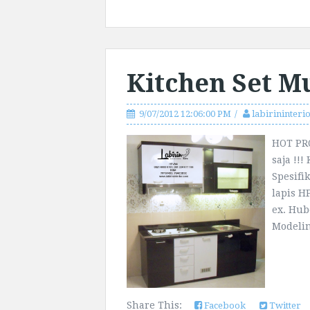
Kitchen Set M
9/07/2012 12:06:00 PM
labirininteri
HOT PRO
saja !!
Spesifi
lapis HP
ex. Hub
Modelin
Share This:
Facebook
Twitter