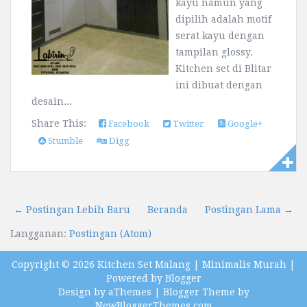
kayu namun yang
dipilih adalah motif
serat kayu dengan
tampilan glossy.
Kitchen set di Blitar
ini dibuat dengan
desain...
Share This:
Facebook
Twitter
Google+
Stumble
Digg
← Postingan Lebih Baru
Beranda
Postingan Lama →
Langganan:
Postingan (Atom)
Copyright ©
2026
Kitchen Set Malang | Minimalis Murah
|
Powered by
Blogger
Design by
aThemes
| Blogger Theme by
NewBloggerThemes.com