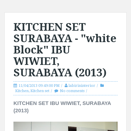
KITCHEN SET
SURABAYA - "white
Block" IBU
WIWIET,
SURABAYA (2013)
11/04/2013 09:49:00 PM
labirininterior
Kitchen
,
Kitchen set
No comments
KITCHEN SET IBU WIWIET, SURABAYA
(2013)