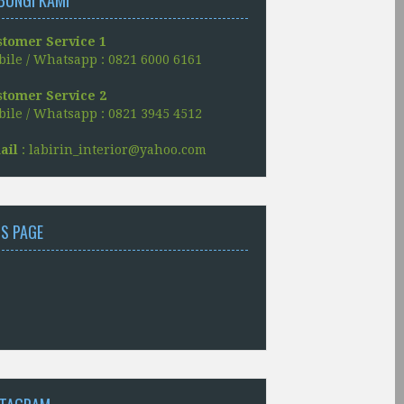
stomer Service 1
ile / Whatsapp : 0821 6000 6161
stomer Service 2
ile / Whatsapp : 0821 3945 4512
ail
: labirin_interior@yahoo.com
NS PAGE