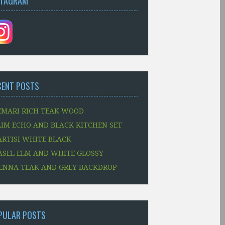
STAGRAM
CENT POSTS
EMARI RICH TEAK WOOD
LIM ECHO AND BLACK KITCHEN SET
ARTISI WHITE BLACK
ASEL ELM AND WHITE GLOSSY
ENNA TEAK AND GREY BACKDROP
PULAR POSTS