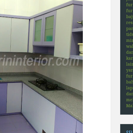
fur
fur
baj
res
par
tid
min
wal
dan
kan
lai
yan
fu
bah
lap
dan
mel
Ma
SE