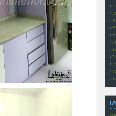
L
L
M
M
M
Pa
Pa
R
R
S
So
LA
Jas