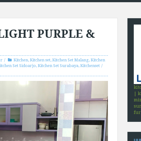
LIGHT PURPLE &
or
Kitchen
,
Kitchen set
,
Kitchen Set Malang
,
Kitchen
itchen Set Sidoarjo
,
Kitchen Set Surabaya
,
Kitchenset
kit
| k
min
sur
fu
HU