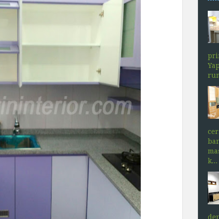
pr
Yap
rum
ce
ba
mas
k...
den