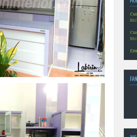
Cu
Mob
Cu
Mob
Em
FA