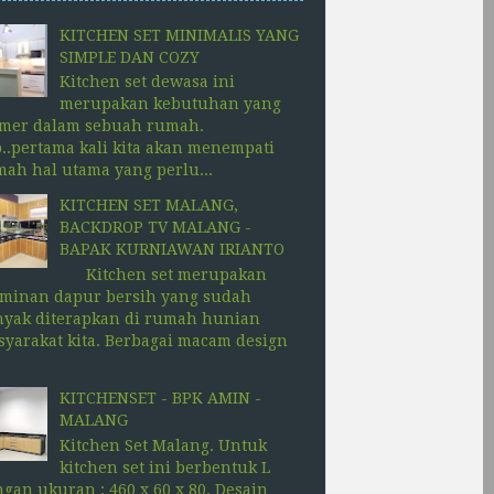
KITCHEN SET MINIMALIS YANG
SIMPLE DAN COZY
Kitchen set dewasa ini
merupakan kebutuhan yang
imer dalam sebuah rumah.
..pertama kali kita akan menempati
ah hal utama yang perlu...
KITCHEN SET MALANG,
BACKDROP TV MALANG -
BAPAK KURNIAWAN IRIANTO
Kitchen set merupakan
rminan dapur bersih yang sudah
nyak diterapkan di rumah hunian
yarakat kita. Berbagai macam design
KITCHENSET - BPK AMIN -
MALANG
Kitchen Set Malang. Untuk
kitchen set ini berbentuk L
gan ukuran : 460 x 60 x 80. Desain