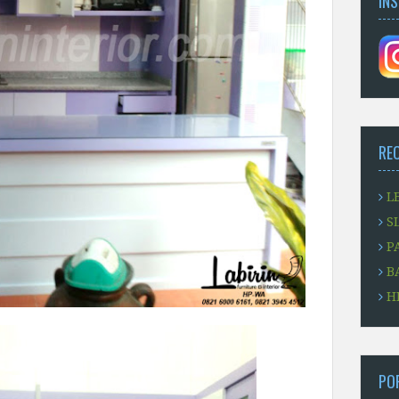
IN
RE
L
S
P
B
H
PO