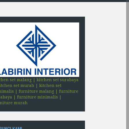
chen set malang | kitchen set surabaya
itchen set murah | kitchen set
imalis | furniture malang | furniture
abaya | furniture minimalis |
rniture murah
BUNGI KAMI