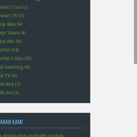
emari Cuci
(1)
emari TV
(3)
eja Rias
(4)
eja Tamu
(4)
ini Bar
(6)
rtisi
(14)
rtisi 2 Sisi
(20)
ak Gantung
(4)
ak TV
(4)
ofa Bed
(1)
fa Set
(5)
YANAN KAMI
a desain dan produksi custom