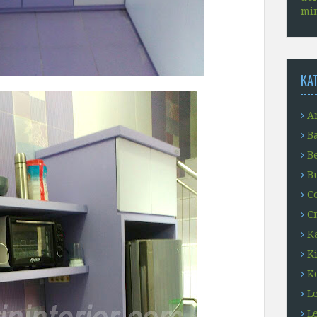
min
KA
Ar
B
B
B
C
C
K
K
K
L
L