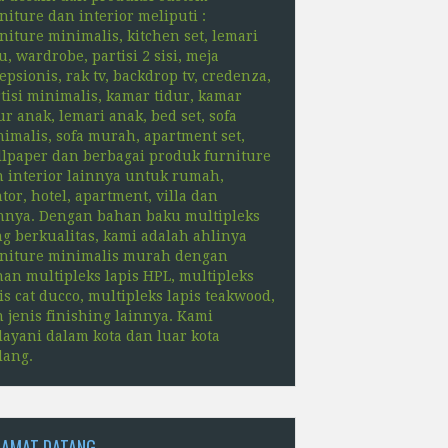
niture dan interior meliputi :
niture minimalis, kitchen set, lemari
u, wardrobe, partisi 2 sisi, meja
epsionis, rak tv, backdrop tv, credenza,
tisi minimalis, kamar tidur, kamar
ur anak, lemari anak, bed set, sofa
imalis, sofa murah, apartment set,
lpaper dan berbagai produk furniture
 interior lainnya untuk rumah,
tor, hotel, apartment, villa dan
nnya. Dengan bahan baku multipleks
g berkualitas, kami adalah ahlinya
rniture minimalis murah dengan
an multipleks lapis HPL, multipleks
is cat ducco, multipleks lapis teakwood,
 jenis finishing lainnya. Kami
ayani dalam kota dan luar kota
lang.
LAMAT DATANG