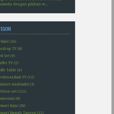
imalis dengan pilihan w...
TEGORI
tikel
(26)
acdrop TV
(8)
ed Set
(9)
uffet TV
(2)
offe Table
(6)
redenza/Rak TV
(15)
abinet washtafel
(3)
itchen set
(111)
omersial
(8)
emari Baju
(26)
emari Bawah Tangga
(12)