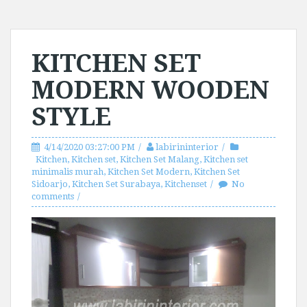
KITCHEN SET
MODERN WOODEN
STYLE
4/14/2020 03:27:00 PM
labirininterior
Kitchen
,
Kitchen set
,
Kitchen Set Malang
,
Kitchen set
minimalis murah
,
Kitchen Set Modern
,
Kitchen Set
Sidoarjo
,
Kitchen Set Surabaya
,
Kitchenset
No
comments