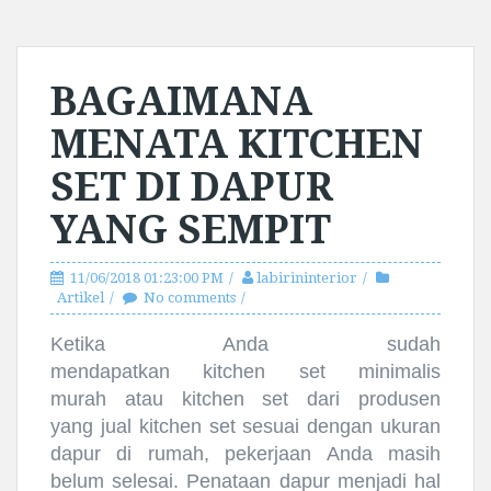
BAGAIMANA
MENATA KITCHEN
SET DI DAPUR
YANG SEMPIT
11/06/2018 01:23:00 PM
labirininterior
Artikel
No comments
Ketika Anda sudah
mendapatkan
kitchen
set
minimalis
murah atau
kitchen
set
dari produsen
yang jual
kitchen
set
sesuai dengan ukuran
dapur di rumah, pekerjaan Anda masih
belum selesai. Penataan dapur menjadi hal